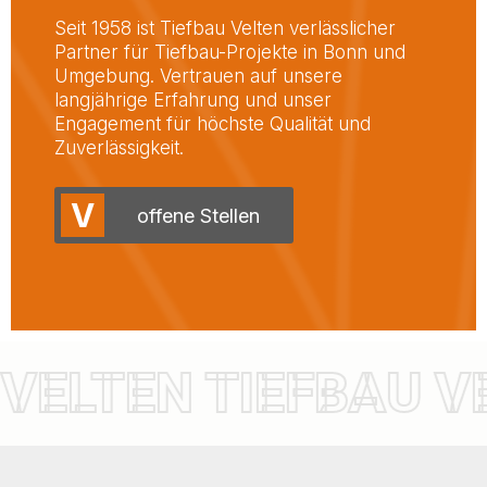
Seit 1958 ist Tiefbau Velten verlässlicher
Partner für Tiefbau-Projekte in Bonn und
Umgebung. Vertrauen auf unsere
langjährige Erfahrung und unser
Engagement für höchste Qualität und
Zuverlässigkeit.
V
offene Stellen
 VELTEN TIEFBAU V