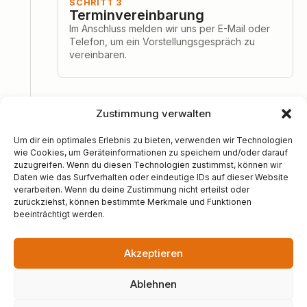
SCHRITT 3
Terminvereinbarung
Im Anschluss melden wir uns per E-Mail oder
Telefon, um ein Vorstellungsgespräch zu
vereinbaren.
Zustimmung verwalten
4
Um dir ein optimales Erlebnis zu bieten, verwenden wir Technologien
wie Cookies, um Geräteinformationen zu speichern und/oder darauf
SCHRITT 4
zuzugreifen. Wenn du diesen Technologien zustimmst, können wir
Vorstellungsgespräch
Daten wie das Surfverhalten oder eindeutige IDs auf dieser Website
Persönliches Gespräch in unserem Standort in
verarbeiten. Wenn du deine Zustimmung nicht erteilst oder
zurückziehst, können bestimmte Merkmale und Funktionen
Raiffeisenstraße 42, 53347 Alfter.
beeinträchtigt werden.
Akzeptieren
Ablehnen