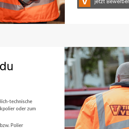
V
jetzt Bewerbe
 du
lich-technische
kpolier oder zum
bzw. Polier