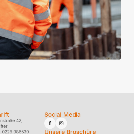
rift
Social Media
enstraße 42,
fter
Unsere Broschüre
: 0228 986530